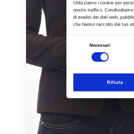
Utilizziamo i cookie per perso
nostro traffico. Condividiamo 
di analisi dei dati web, pubbl
che hanno raccolto dal tuo uti
Selezione
Necessari
del
consenso
Rifiuta