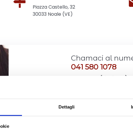
Piazza Castello, 32
30033 Noale (VE)
Chamaci al num
041 580 1078
Il tuo nome (richiesto)
La tua email (richiesto)
Dettagli
ookie